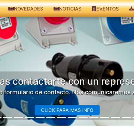
NOVEDADES
NOTICIAS
EVENTOS
Nuestros teléfonos
+54[11]4247-3152 - rot.
+54[11]4225-9230 // 4249-5743