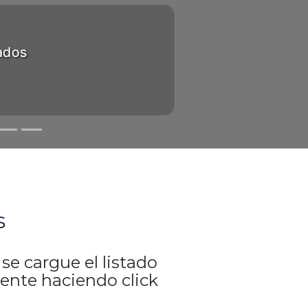
ados
s
e cargue el listado
gente haciendo click