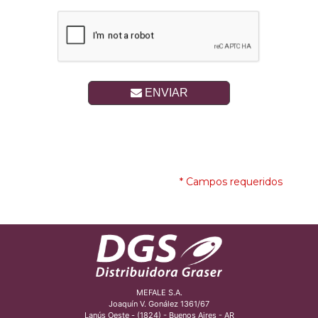
ENVIAR
* Campos requeridos
MEFALE S.A.
Joaquín V. Gonález 1361/67
Lanús Oeste - (1824) - Buenos Aires - AR